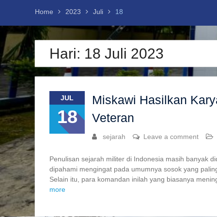
Mahasiswa Prodi Pendidikan sejarah
Home
2023
Juli
18
Kunjungan ke Istanah Kepresidenan
Yogyakarta
Seminar Nasional : Veteran “Pahlawan
Bangsa yang Sering Terlupakan”
Hari:
18 Juli 2023
Mahasiswa Pendidikan Sejarah UNIBA
Telusuri Bunker Jepang di Dusun Paliran,
Ketapang, Banyuwangi
Miskawi Hasilkan Kary
JUL
18
Veteran
sejarah
Leave a comment
Penulisan sejarah militer di Indonesia masih banyak d
dipahami mengingat pada umumnya sosok yang paling 
Selain itu, para komandan inilah yang biasanya mening
more