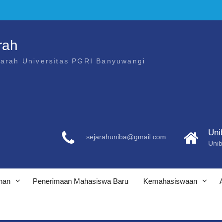
rah
jarah Universitas PGRI Banyuwangi
Uni
sejarahuniba@gmail.com
Unib
nan
Penerimaan Mahasiswa Baru
Kemahasiswaan