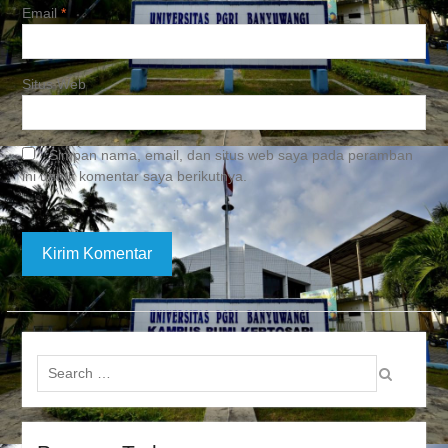
Email
*
Situs Web
Simpan nama, email, dan situs web saya pada peramban
ini untuk komentar saya berikutnya.
Search
for: