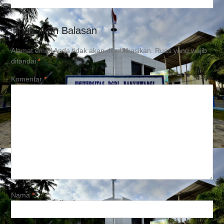
“Cyber Digital”
Tinggalkan Balasan
Alamat email Anda tidak akan dipublikasikan.
Ruas yang wajib
ditandai
*
Komentar
*
Nama
*