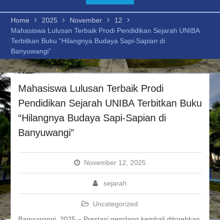
Prodi Pendidikan Sejarah
UNIBA Terbitkan Buku
Home
2025
November
12
“Hilangnya Budaya Sapi-
Mahasiswa Lulusan Terbaik Prodi Pendidikan Sejarah UNIBA
Sapian di Banyuwangi”
Terbitkan Buku “Hilangnya Budaya Sapi-Sapian di
Mahasiswa Pendidikan
Banyuwangi”
Sejarah Universitas PGRI
Banyuwangi Ikuti Seminar
Character Building: “Level
Mahasiswa Lulusan Terbaik Prodi
UP Your Identity”Character
Building
Pendidikan Sejarah UNIBA Terbitkan Buku
Prestasi Gemilang:
“Hilangnya Budaya Sapi-Sapian di
Mahasiswa Pendidikan
Sejarah Raih IPK 3,84 dan
Banyuwangi”
Ajak Generasi Muda kuliah
di UNIBA
Seminar Kewirausahaan
November 12, 2025
“Cyber Digital”
Kerja Sama Prodi
sejarah
Pendidikan Sejarah UNIBA
Jalin Kolaborasi dengan
Uncategorized
P3SI untuk Kegiatan
Banyuwangi, 2025 – Prestasi gemilang kembali ditorehkan