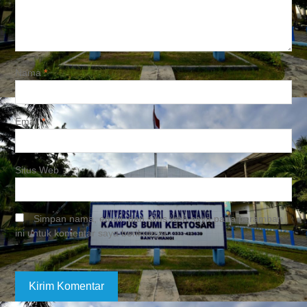
Nama
*
Email
*
Situs Web
Simpan nama, email, dan situs web saya pada peramban
ini untuk komentar saya berikutnya.