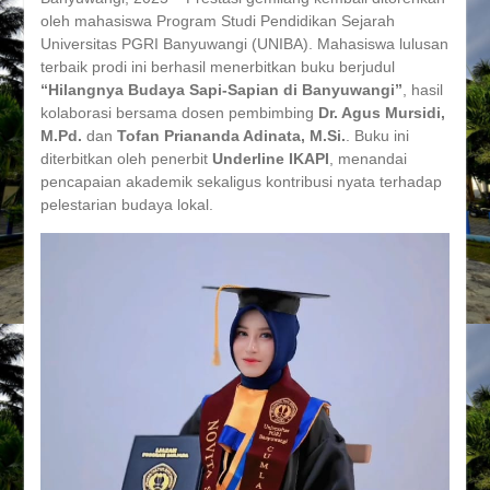
Bersama
oleh mahasiswa Program Studi Pendidikan Sejarah
Universitas PGRI Banyuwangi (UNIBA). Mahasiswa lulusan
terbaik prodi ini berhasil menerbitkan buku berjudul
“Hilangnya Budaya Sapi-Sapian di Banyuwangi”
, hasil
kolaborasi bersama dosen pembimbing
Dr. Agus Mursidi,
M.Pd.
dan
Tofan Priananda Adinata, M.Si.
. Buku ini
diterbitkan oleh penerbit
Underline IKAPI
, menandai
pencapaian akademik sekaligus kontribusi nyata terhadap
pelestarian budaya lokal.