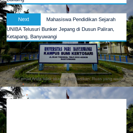
Next
Next
Mahasiswa Pendidikan Sejarah
post:
UNIBA Telusuri Bunker Jepang di Dusun Paliran,
Ketapang, Banyuwangi
Tinggalkan Balasan
Alamat email Anda tidak akan dipublikasikan.
Ruas yang wajib
ditandai
*
Komentar
*