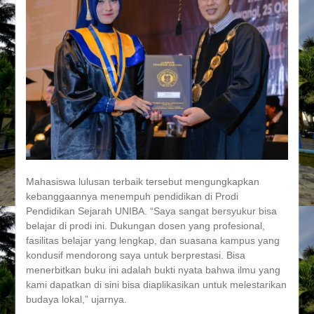
Mahasiswa lulusan terbaik tersebut mengungkapkan
kebanggaannya menempuh pendidikan di Prodi
Pendidikan Sejarah UNIBA. “Saya sangat bersyukur bisa
belajar di prodi ini. Dukungan dosen yang profesional,
fasilitas belajar yang lengkap, dan suasana kampus yang
kondusif mendorong saya untuk berprestasi. Bisa
menerbitkan buku ini adalah bukti nyata bahwa ilmu yang
kami dapatkan di sini bisa diaplikasikan untuk melestarikan
budaya lokal,” ujarnya.