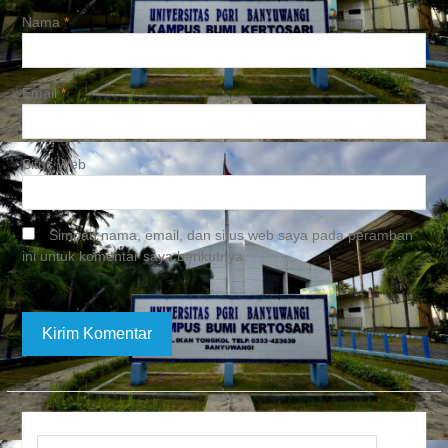
Nama
*
Email
*
Situs Web
Simpan nama, email, dan situs web saya pada peramban
ini untuk komentar saya berikutnya.
Search