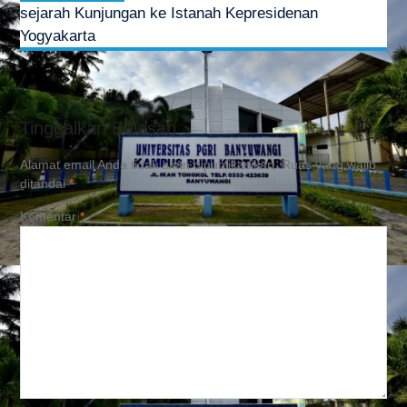
sejarah Kunjungan ke Istanah Kepresidenan
Yogyakarta
Tinggalkan Balasan
Alamat email Anda tidak akan dipublikasikan.
Ruas yang wajib
ditandai
*
Komentar
*