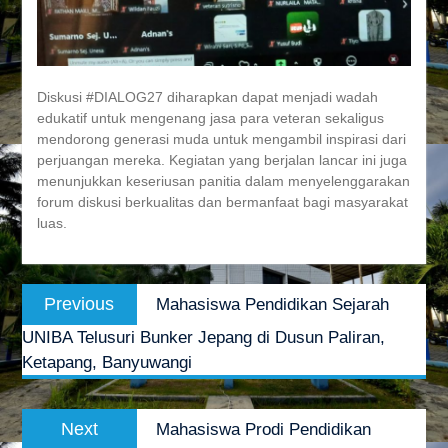
Diskusi #DIALOG27 diharapkan dapat menjadi wadah
edukatif untuk mengenang jasa para veteran sekaligus
mendorong generasi muda untuk mengambil inspirasi dari
perjuangan mereka. Kegiatan yang berjalan lancar ini juga
menunjukkan keseriusan panitia dalam menyelenggarakan
forum diskusi berkualitas dan bermanfaat bagi masyarakat
luas.
Navigasi
Previous
Previous
Mahasiswa Pendidikan Sejarah
pos
post:
UNIBA Telusuri Bunker Jepang di Dusun Paliran,
Ketapang, Banyuwangi
Next
Next
Mahasiswa Prodi Pendidikan
post: