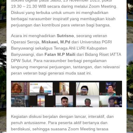
sukses digelar pada Sabtu, 29 November 2025, pukul
19.30 – 21.30 WIB secara daring melalui Zoom Meeting.
Diskusi yang terbuka untuk umum ini menghadirkan
berbagai narasumber inspiratif yang membagikan kisah
perjuangan dan kontribusi para veteran bagi bangsa.
Acara ini menghadirkan
Sutrisno
, seorang veteran
Operasi Seroja,
Miskawi, M.Pd
dari Universitas PGRI
Banyuwangi sekaligus Tenaga Ahli LVRI Kabupaten
Banyuwangi, dan
Fatan M.P Maili
dari Bidang Riset IATTA
DPW Sulut. Para narasumber berbagi pengalaman
langsung mengenai perjuangan, tantangan, dan relevansi
peran veteran bagi generasi muda saat ini.
Kegiatan diskusi berjalan dengan lancar, interaktif, dan
penuh antusiasme. Para peserta aktif bertanya dan
berdiskusi, sehingga suasana Zoom Meeting terasa