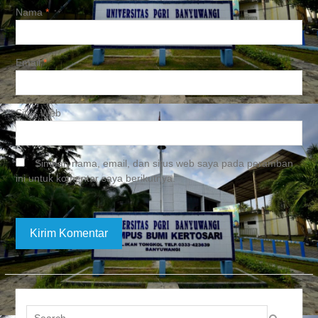
Nama
*
Email
*
Situs Web
Simpan nama, email, dan situs web saya pada peramban
ini untuk komentar saya berikutnya.
Search