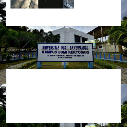
“Cyber Digital”
Tinggalkan Balasan
Alamat email Anda tidak akan dipublikasikan.
Ruas yang wajib
ditandai
*
Komentar
*